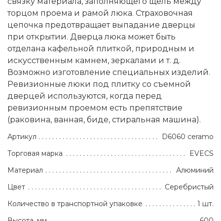
связку материала, заполняющего щель между
торцом проема и рамой люка. Cтраховочная
цепочка предотвращает выпадaние дверцы
при открытии. Дверца люка может быть
отделана кафельной плиткой, природным и
искусственным камнем, зеркалами и т. д.
Возможно изготовление специальных изделий.
Ревизионные люки под плитку со съемной
дверцей используются, когда перед
ревизионным проемом есть препятствие
(раковина, ванная, биде, стиральная машина).
Артикул
D6060 ceramo
Торговая марка
EVECS
Материал
Алюминий
Цвет
Серебристый
Количество в транспортной упаковке
1 шт.
Высота, мм
600