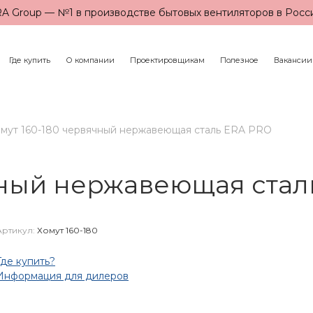
A Group — №1 в производстве бытовых вентиляторов в Росс
Где купить
О компании
Проектировщикам
Полезное
Вакансии
мут 160-180 червячный нержавеющая сталь ERA PRO
чный нержавеющая стал
Артикул:
Хомут 160-180
Где купить?
Информация для дилеров