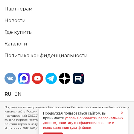
Партнерам
Новости
Где купить
Каталоги
Политика конфиденциальности
RU
EN
По данным исследования «Анализ рынка бытовых вентиляторов (настенных и
канальных) в России», проведенного Агентством маркетинговых
×
Продолжая пользоваться сайтом, вы
исследований DISCOVERY RESEARCH Group, 2025 г. ERA Group (ООО «ЭРА»)
принимаете
условия обработки персональных
заняло первое место по производству, объему продаж и экспорту бытовых
данных, политику конфиденциальности и
вентиляторов в натуральном и стоимостном выражении за 2024 год.
использования куки файлов.
Источники: ФТС РФ, ФСГС РФ, исследования DISCOVERY RESEARCH Group.