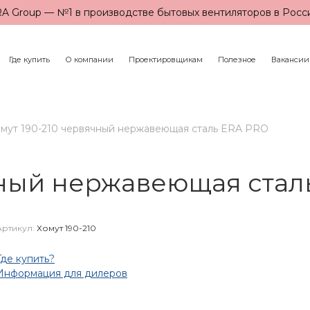
A Group — №1 в производстве бытовых вентиляторов в Росс
Где купить
О компании
Проектировщикам
Полезное
Вакансии
мут 190-210 червячный нержавеющая сталь ERA PRO
чный нержавеющая стал
Артикул:
Хомут 190-210
Где купить?
Информация для дилеров