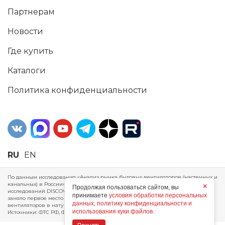
Партнерам
Новости
Где купить
Каталоги
Политика конфиденциальности
RU
EN
По данным исследования «Анализ рынка бытовых вентиляторов (настенных и
канальных) в России», проведенного Агентством маркетинговых
×
Продолжая пользоваться сайтом, вы
исследований DISCOVERY RESEARCH Group, 2025 г. ERA Group (ООО «ЭРА»)
принимаете
условия обработки персональных
заняло первое место по производству, объему продаж и экспорту бытовых
данных, политику конфиденциальности и
вентиляторов в натуральном и стоимостном выражении за 2024 год.
использования куки файлов.
Источники: ФТС РФ, ФСГС РФ, исследования DISCOVERY RESEARCH Group.