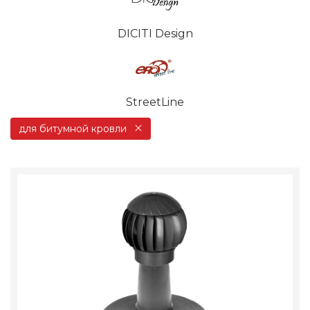
DICITI Design
StreetLine
для битумной кровли