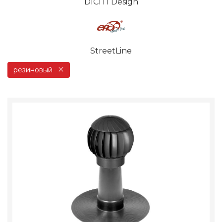
DICITI Design
StreetLine
резиновый