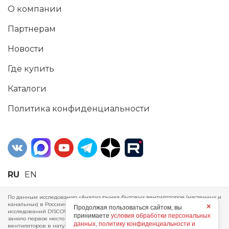
О компании
Партнерам
Новости
Где купить
Каталоги
Политика конфиденциальности
RU
EN
По данным исследования «Анализ рынка бытовых вентиляторов (настенных и
канальных) в России», проведенного Агентством маркетинговых
×
Продолжая пользоваться сайтом, вы
исследований DISCOVERY RESEARCH Group, 2025 г. ERA Group (ООО «ЭРА»)
принимаете
условия обработки персональных
заняло первое место по производству, объему продаж и экспорту бытовых
данных, политику конфиденциальности и
вентиляторов в натуральном и стоимостном выражении за 2024 год.