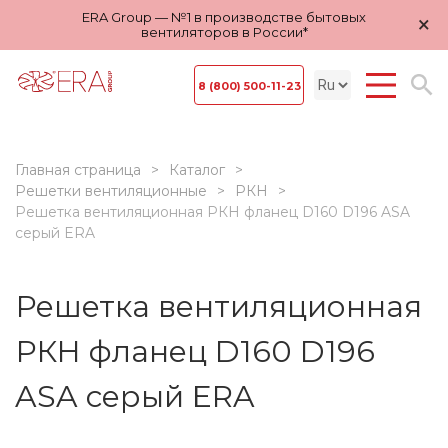
ERA Group — №1 в производстве бытовых
×
вентиляторов в России*
8 (800) 500-11-23
Главная страница
Каталог
Решетки вентиляционные
РКН
Решетка вентиляционная РКН фланец D160 D196 ASA
серый ERA
Решетка вентиляционная
РКН фланец D160 D196
ASA серый ERA