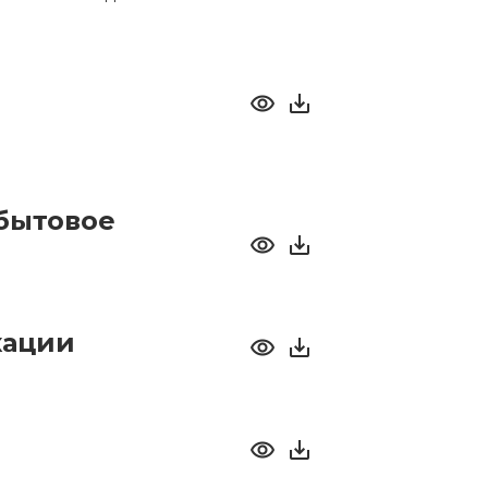
бытовое
кации