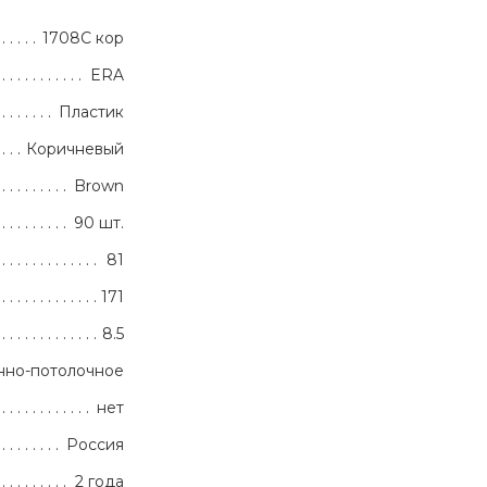
1708С кор
ERA
Пластик
Коричневый
Brown
90 шт.
81
171
8.5
нно-потолочное
нет
Россия
2 года