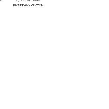
зи
Для приточно-
вытяжных систем