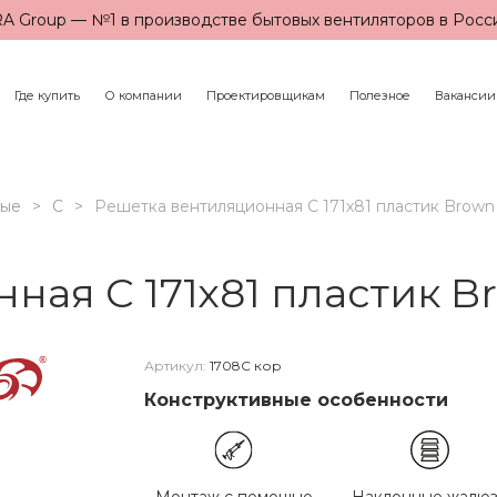
A Group — №1 в производстве бытовых вентиляторов в Росс
Где купить
О компании
Проектировщикам
Полезное
Вакансии
ные
С
Решетка вентиляционная С 171х81 пластик Brow
ная С 171х81 пластик B
Артикул:
1708С кор
Конструктивные особенности