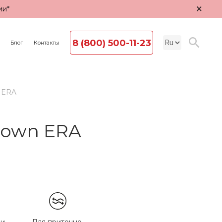
×
ии*
8 (800) 500-11-23
Блог
Контакты
n ERA
rown ERA