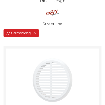
DICITI Design
StreetLine
для armstrong