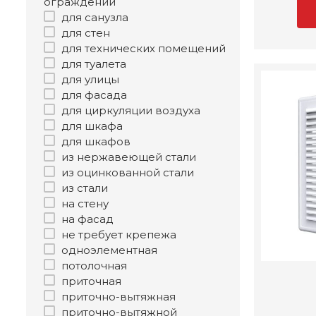
ограждений
для санузла
для стен
для технических помещений
для туалета
для улицы
для фасада
для циркуляции воздуха
для шкафа
для шкафов
из нержавеющей стали
из оцинкованной стали
из стали
на стену
на фасад
не требует крепежа
одноэлементная
потолочная
приточная
приточно-вытяжная
приточно-вытяжной