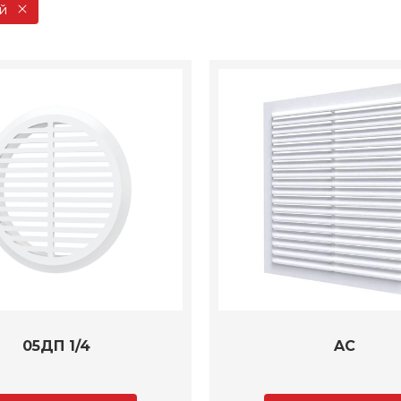
й
05ДП 1/4
AC