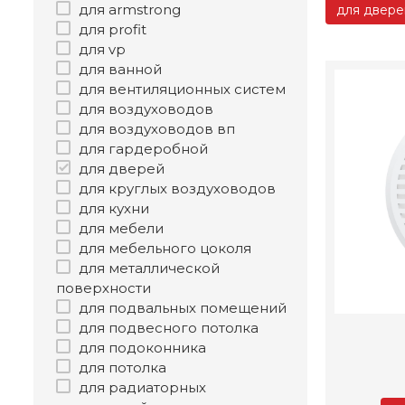
для armstrong
для двере
для profit
для vp
для ванной
для вентиляционных систем
для воздуховодов
для воздуховодов вп
для гардеробной
для дверей
для круглых воздуховодов
для кухни
для мебели
для мебельного цоколя
для металлической
поверхности
для подвальных помещений
для подвесного потолка
для подоконника
для потолка
для радиаторных