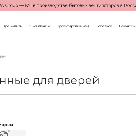
A Group — №1 в производстве бытовых вентиляторов в Росс
Где купить
О компании
Проектировщикам
Полезное
Вакансии
ные
нные для дверей
марки