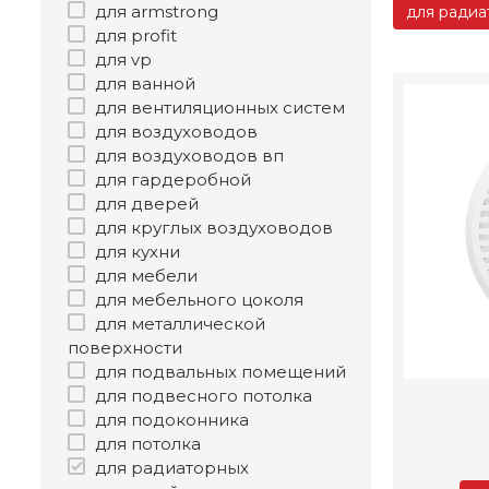
для armstrong
для радиа
для profit
для vp
для ванной
для вентиляционных систем
для воздуховодов
для воздуховодов вп
для гардеробной
для дверей
для круглых воздуховодов
для кухни
для мебели
для мебельного цоколя
для металлической
поверхности
для подвальных помещений
для подвесного потолка
для подоконника
для потолка
для радиаторных