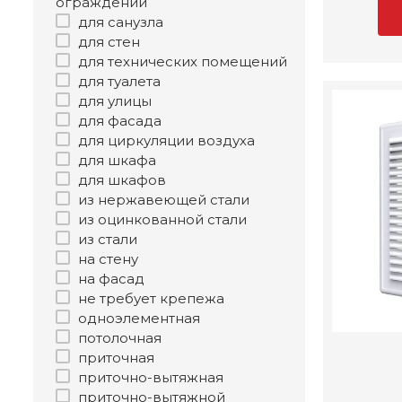
ограждений
для санузла
для стен
для технических помещений
для туалета
для улицы
для фасада
для циркуляции воздуха
для шкафа
для шкафов
из нержавеющей стали
из оцинкованной стали
из стали
на стену
на фасад
не требует крепежа
одноэлементная
потолочная
приточная
приточно-вытяжная
приточно-вытяжной