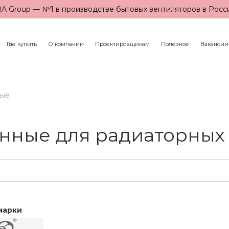
A Group — №1 в производстве бытовых вентиляторов в Росс
Где купить
О компании
Проектировщикам
Полезное
Вакансии
ные
нные для радиаторных
марки