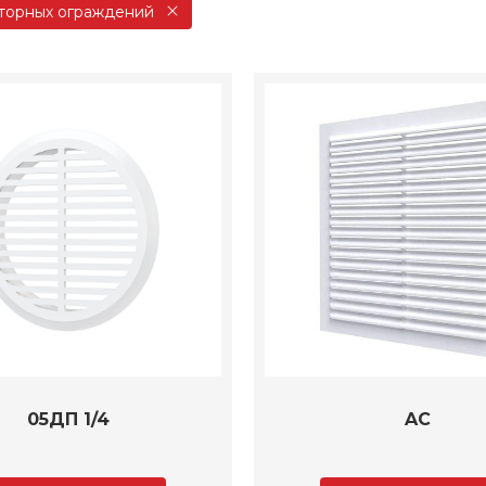
торных ограждений
05ДП 1/4
AC