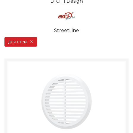
DICITI Design
StreetLine
для стен