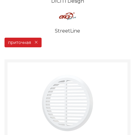
DICITI Design
StreetLine
приточная