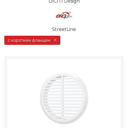
DICITI Design
StreetLine
с коротким фланцем