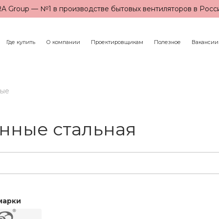
A Group — №1 в производстве бытовых вентиляторов в Росс
Где купить
О компании
Проектировщикам
Полезное
Вакансии
ные
нные стальная
марки