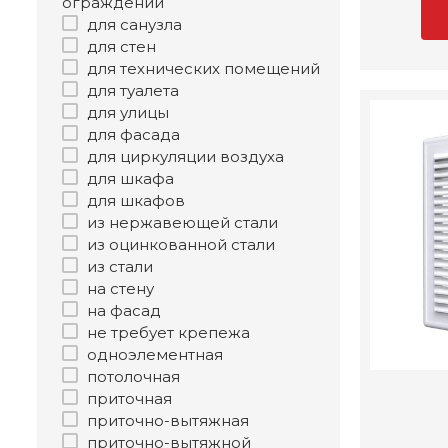
ограждений
для санузла
для стен
для технических помещений
для туалета
для улицы
для фасада
для циркуляции воздуха
для шкафа
для шкафов
из нержавеющей стали
из оцинкованной стали
из стали
на стену
на фасад
не требует крепежа
одноэлементная
потолочная
приточная
приточно-вытяжная
приточно-вытяжной