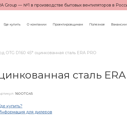
A Group — №1 в производстве бытовых вентиляторов в Росс
Где купить
О компании
Проектировщикам
Полезное
Вакансии
од OTG D160 45° оцинкованная сталь ERA PRO
оцинкованная сталь ER
Артикул:
160OTG45
Где купить?
Информация для дилеров