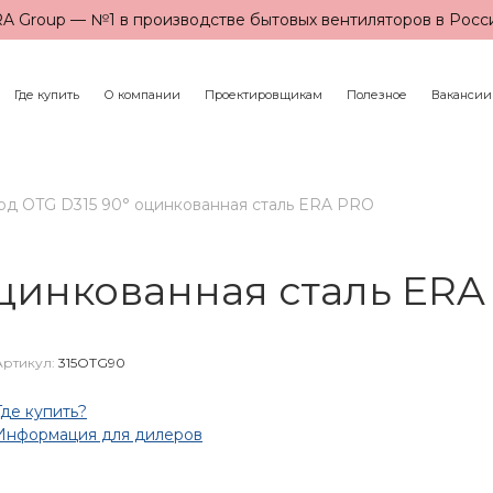
A Group — №1 в производстве бытовых вентиляторов в Росс
Где купить
О компании
Проектировщикам
Полезное
Вакансии
од OTG D315 90° оцинкованная сталь ERA PRO
оцинкованная сталь ER
Артикул:
315OTG90
Где купить?
Информация для дилеров