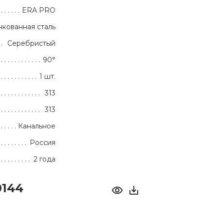
ERA PRO
кованная сталь
Серебристый
90°
1 шт.
313
313
Канальное
Россия
2 года
0144