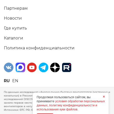
Партнерам
Новости
Где купить
Каталоги
Политика конфиденциальности
RU
EN
По данным исследования «Анализ рынка бытовых вентиляторов (настенных и
канальных) в России», проведенного Агентством маркетинговых
×
Продолжая пользоваться сайтом, вы
исследований DISCOVERY RESEARCH Group, 2025 г. ERA Group (ООО «ЭРА»)
принимаете
условия обработки персональных
заняло первое место по производству, объему продаж и экспорту бытовых
данных, политику конфиденциальности и
вентиляторов в натуральном и стоимостном выражении за 2024 год.
использования куки файлов.
Источники: ФТС РФ, ФСГС РФ, исследования DISCOVERY RESEARCH Group.