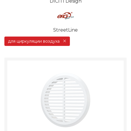
DICITI Design
StreetLine
для циркуляции воздуха