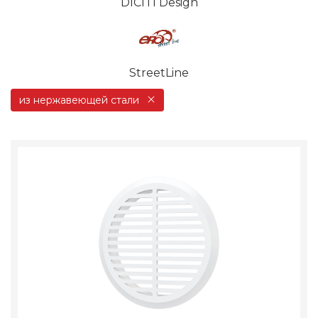
DICITI Design
StreetLine
из нержавеющей стали