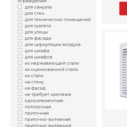
ограждений
для санузла
для стен
для технических помещений
для туалета
для улицы
для фасада
для циркуляции воздуха
для шкафа
для шкафов
из нержавеющей стали
из оцинкованной стали
из стали
на стену
на фасад
не требует крепежа
одноэлементная
потолочная
приточная
приточно-вытяжная
приточно-вытяжной