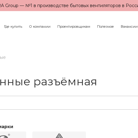
A Group — №1 в производстве бытовых вентиляторов в Росс
Где купить
О компании
Проектировщикам
Полезное
Вакансии
ные
нные разъёмная
марки