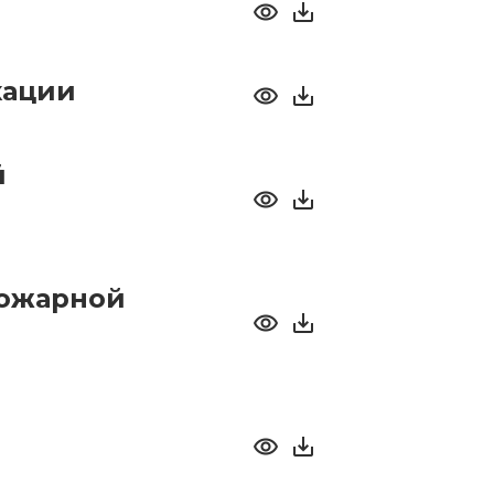
кации
й
пожарной