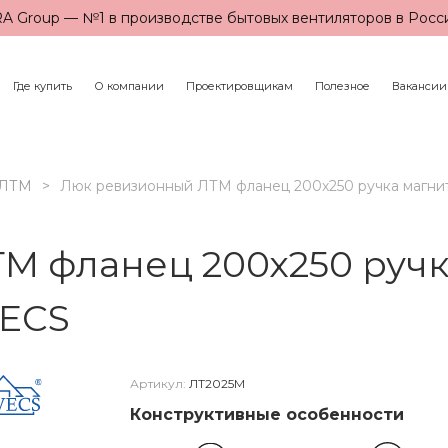
A Group — №1 в производстве бытовых вентиляторов в Росс
Где купить
О компании
Проектировщикам
Полезное
Вакансии
ЛТМ
Люк ревизионный ЛТМ фланец 200х250 ручка магнит
 фланец 200х250 ручка
VECS
Артикул:
ЛТ2025М
Конструктивные особенности